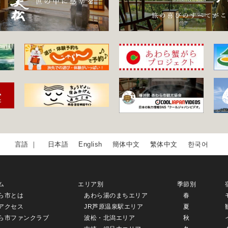
日本語
English
簡体中文
繁体中文
한국어
ム
エリア別
季節別
ら市とは
あわら湯のまちエリア
春
アクセス
JR芦原温泉駅エリア
夏
ら市ファンクラブ
波松・北潟エリア
秋