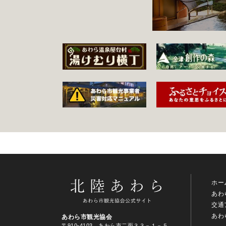
ホー
あわ
交通
あわ
あわら市観光協会
〒910-4103 あわら市二面３３－１－５