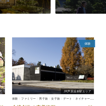
体験
ア
JR芦原温泉駅エリア
体験
ファミリー
男子旅
女子旅
デート
ネイチャー系
ものづ