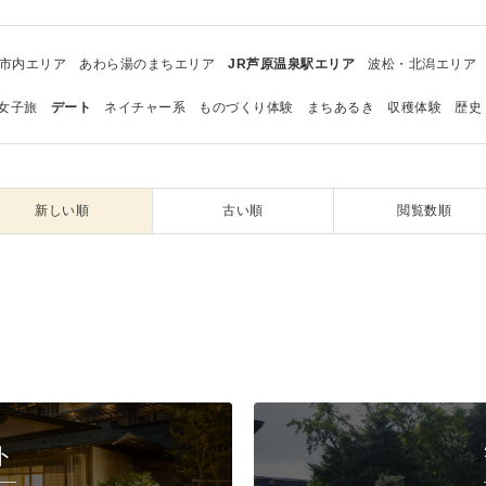
市内エリア
あわら湯のまちエリア
JR芦原温泉駅エリア
波松・北潟エリア
女子旅
デート
ネイチャー系
ものづくり体験
まちあるき
収穫体験
歴史
新しい順
古い順
閲覧数順
ト