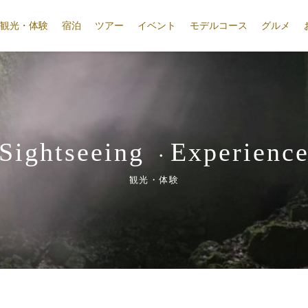
観光・体験
宿泊
ツアー
イベント
モデルコース
グルメ
Sightseeing
Experienc
・
観光・体験