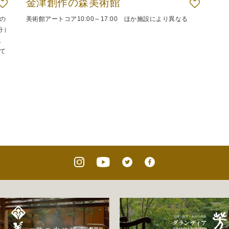
金津創作の森美術館
の
美術館アートコア10:00～17:00 ほか施設により異なる
分）
。
て