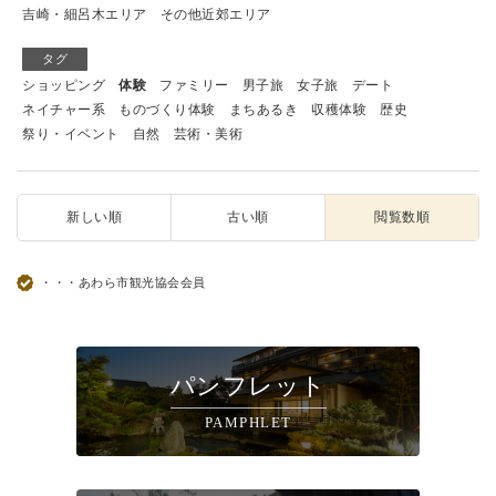
吉崎・細呂木エリア
その他近郊エリア
タグ
ショッピング
体験
ファミリー
男子旅
女子旅
デート
ネイチャー系
ものづくり体験
まちあるき
収穫体験
歴史
祭り・イベント
自然
芸術・美術
新しい順
古い順
閲覧数順
・・・あわら市観光協会会員
パンフレット
PAMPHLET