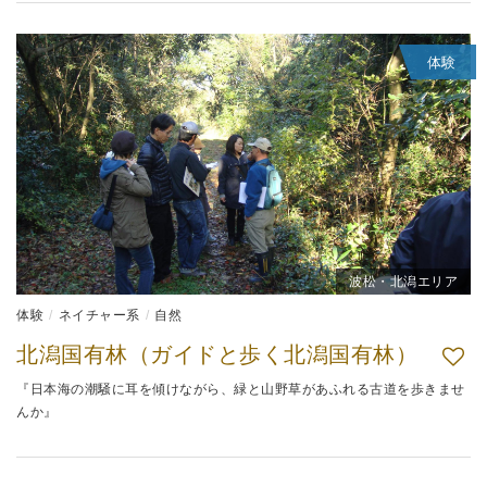
体験
波松・北潟エリア
体験
ネイチャー系
自然
北潟国有林（ガイドと歩く北潟国有林）
『日本海の潮騒に耳を傾けながら、緑と山野草があふれる古道を歩きませ
んか』