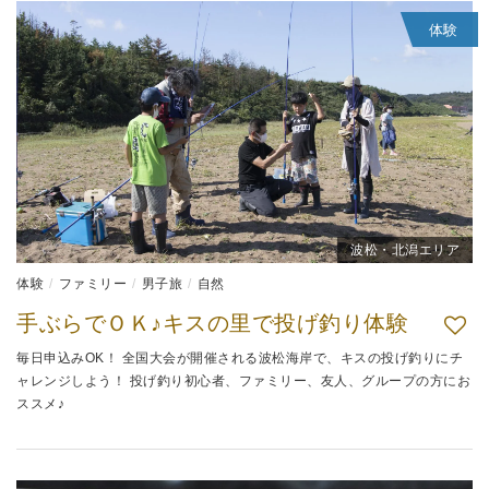
体験
波松・北潟エリア
体験
ファミリー
男子旅
自然
手ぶらでＯＫ♪キスの里で投げ釣り体験
毎日申込みOK！ 全国大会が開催される波松海岸で、キスの投げ釣りにチ
ャレンジしよう！ 投げ釣り初心者、ファミリー、友人、グループの方にお
ススメ♪