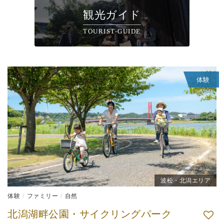
観光ガイド
TOURIST-GUIDE
体験
波松・北潟エリア
体験
ファミリー
自然
北潟湖畔公園・サイクリングパーク