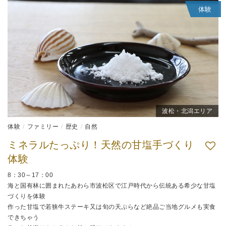
体験
波松・北潟エリア
体験
ファミリー
歴史
自然
ミネラルたっぷり！天然の甘塩手づくり
体験
8：30～17：00
海と国有林に囲まれたあわら市波松区で江戸時代から伝統ある希少な甘塩
づくりを体験
作った甘塩で若狭牛ステーキ又は旬の天ぷらなど絶品ご当地グルメも実食
できちゃう