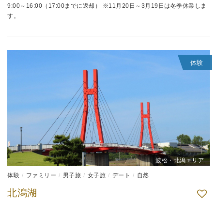
9:00～16:00（17:00までに返却） ※11月20日～3月19日は冬季休業しま
す。
体験
波松・北潟エリア
体験
ファミリー
男子旅
女子旅
デート
自然
北潟湖