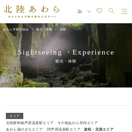
あわら市観光協会
観光・体験
体験
Sightseeing
Experience
・
観光・体験
エリア
北陸新幹線芦原温泉駅エリア
その他あわら市内エリア
あわら湯のまちエリア
JR芦原温泉駅エリア
波松・北潟エリア