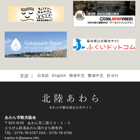
日本語
English
簡体中文
繁体中文
한국어
あわら市観光協会
〒910-4103 あわら市二面３３－１－５
えちぜん鉄道あわら湯のまち駅舎内
TEL
: 0776-78-6767
FAX : 0776-78-6760
kanko-k@awara.info