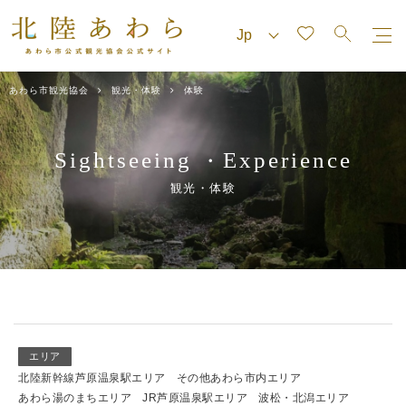
あわら市観光協会
観光・体験
体験
Sightseeing
Experience
・
観光・体験
エリア
北陸新幹線芦原温泉駅エリア
その他あわら市内エリア
あわら湯のまちエリア
JR芦原温泉駅エリア
波松・北潟エリア