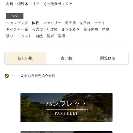
吉崎・細呂木エリア
その他近郊エリア
タグ
ショッピング
体験
ファミリー
男子旅
女子旅
デート
ネイチャー系
ものづくり体験
まちあるき
収穫体験
歴史
祭り・イベント
自然
芸術・美術
新しい順
古い順
閲覧数順
・・・あわら市観光協会会員
パンフレット
PAMPHLET