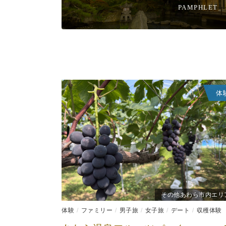
PAMPHLET
体
その他あわら市内エリ
体験
ファミリー
男子旅
女子旅
デート
収穫体験