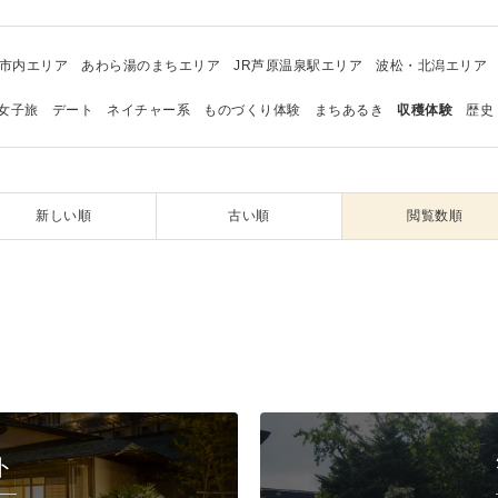
市内エリア
あわら湯のまちエリア
JR芦原温泉駅エリア
波松・北潟エリア
女子旅
デート
ネイチャー系
ものづくり体験
まちあるき
収穫体験
歴史
新しい順
古い順
閲覧数順
ト