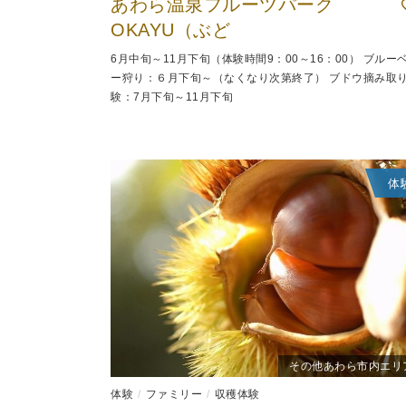
あわら温泉フルーツパーク
OKAYU（ぶど
6月中旬～11月下旬（体験時間9：00～16：00） ブルー
ー狩り：６月下旬～（なくなり次第終了） ブドウ摘み取
験：7月下旬～11月下旬
体
その他あわら市内エリ
体験
ファミリー
収穫体験