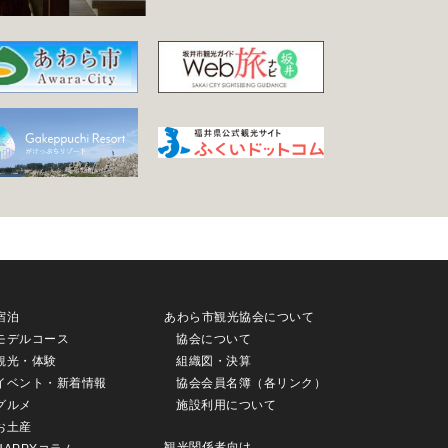
宿泊
あわら市観光協会について
モデルコース
協会について
観光・体験
組織図・決算
イベント・新着情報
協会会員名簿（各リンク）
グルメ
施設利用について
お土産
観光関係者向け