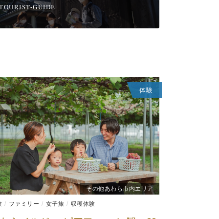
TOURIST-GUIDE
体験
その他あわら市内エリア
験
ファミリー
女子旅
収穫体験