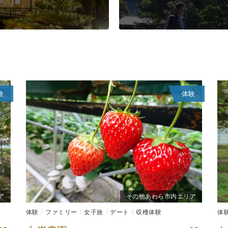
験
体験
ア
その他あわら市内エリア
体験
ファミリー
女子旅
デート
収穫体験
体