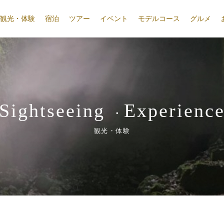
観光・体験
宿泊
ツアー
イベント
モデルコース
グルメ
Sightseeing
Experienc
・
観光・体験