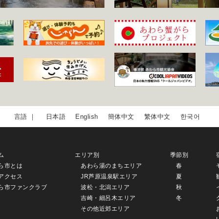
日本語
English
簡体中文
繁体中文
한국어
ム
エリア別
季節別
ら市とは
あわら湯のまちエリア
春
アクセス
JR芦原温泉駅エリア
夏
ら市ファンクラブ
波松・北潟エリア
秋
吉崎・細呂木エリア
冬
その他近郊エリア