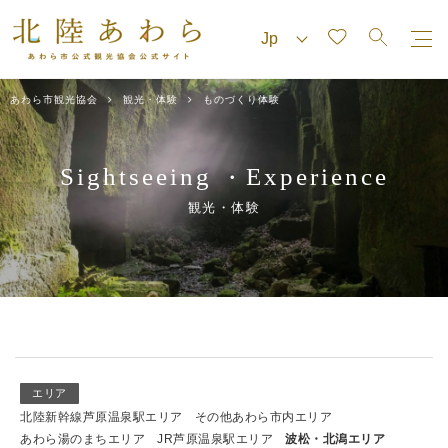
あわら市観光協会
観光・体験
ものづくり体験
Sightseeing
Experience
・
観光・体験
エリア
北陸新幹線芦原温泉駅エリア
その他あわら市内エリア
あわら湯のまちエリア
JR芦原温泉駅エリア
波松・北潟エリア