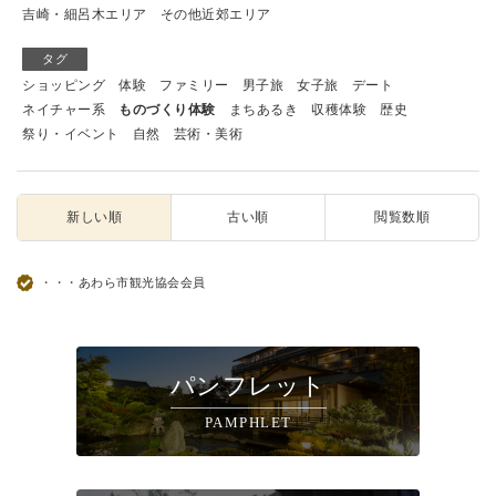
吉崎・細呂木エリア
その他近郊エリア
タグ
ショッピング
体験
ファミリー
男子旅
女子旅
デート
ネイチャー系
ものづくり体験
まちあるき
収穫体験
歴史
祭り・イベント
自然
芸術・美術
新しい順
古い順
閲覧数順
・・・あわら市観光協会会員
パンフレット
PAMPHLET