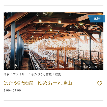
体験
その他近郊エリア
体験
ファミリー
ものづくり体験
歴史
はたや記念館 ゆめおーれ勝山
9:00～17:00