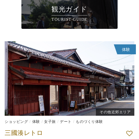
観光ガイド
TOURIST-GUIDE
体験
その他近郊エリア
ショッピング
体験
女子旅
デート
ものづくり体験
三國湊レトロ