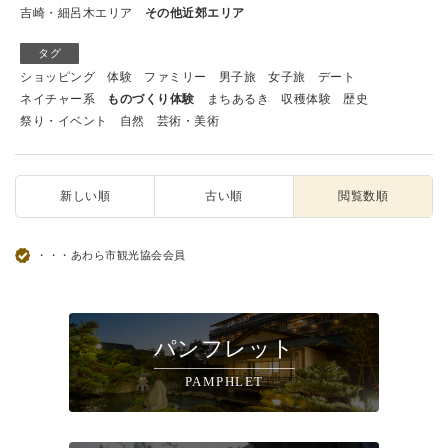
吉崎・細呂木エリア
その他近郊エリア
タグ
ショッピング
体験
ファミリー
男子旅
女子旅
デート
ネイチャー系
ものづくり体験
まちあるき
収穫体験
歴史
祭り・イベント
自然
芸術・美術
新しい順
古い順
閲覧数順
・・・あわら市観光協会会員
パンフレット
PAMPHLET