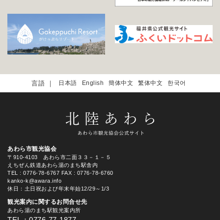
日本語
English
簡体中文
繁体中文
한국어
あわら市観光協会
〒910-4103 あわら市二面３３－１－５
えちぜん鉄道あわら湯のまち駅舎内
TEL
: 0776-78-6767
FAX : 0776-78-6760
kanko-k@awara.info
休日：土日祝および年末年始12/29～1/3
観光案内に関するお問合せ先
あわら湯のまち駅観光案内所
TEL：0776-77-1877