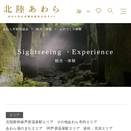
あわら市観光協会
観光・体験
ものづくり体験
Sightseeing
Experience
・
観光・体験
エリア
北陸新幹線芦原温泉駅エリア
その他あわら市内エリア
あわら湯のまちエリア
JR芦原温泉駅エリア
波松・北潟エリア