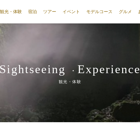
観光・体験
宿泊
ツアー
イベント
モデルコース
グルメ
Sightseeing
Experienc
・
観光・体験