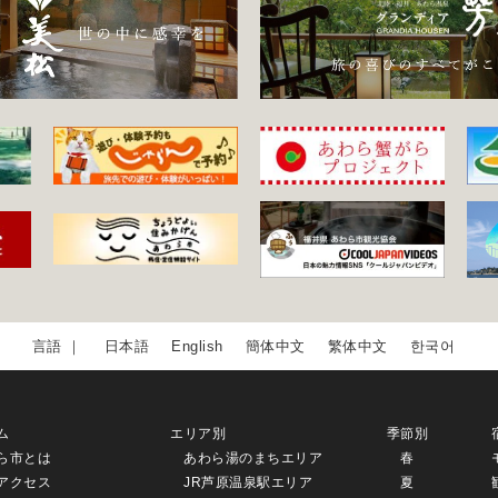
日本語
English
簡体中文
繁体中文
한국어
ム
エリア別
季節別
ら市とは
あわら湯のまちエリア
春
アクセス
JR芦原温泉駅エリア
夏