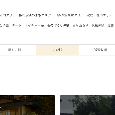
市内エリア
あわら湯のまちエリア
JR芦原温泉駅エリア
波松・北潟エリア
女子旅
デート
ネイチャー系
ものづくり体験
まちあるき
収穫体験
歴史
新しい順
古い順
閲覧数順
ト