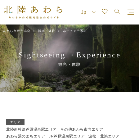
あわら市観光協会
観光・体験
ネイチャー系
Sightseeing
Experience
・
観光・体験
エリア
北陸新幹線芦原温泉駅エリア
その他あわら市内エリア
あわら湯のまちエリア
JR芦原温泉駅エリア
波松・北潟エリア