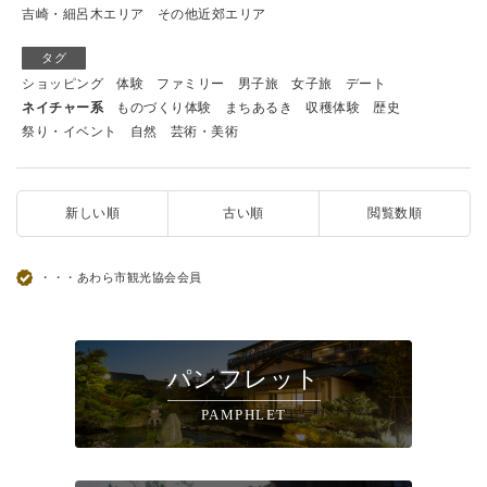
吉崎・細呂木エリア
その他近郊エリア
タグ
ショッピング
体験
ファミリー
男子旅
女子旅
デート
ネイチャー系
ものづくり体験
まちあるき
収穫体験
歴史
祭り・イベント
自然
芸術・美術
新しい順
古い順
閲覧数順
・・・あわら市観光協会会員
パンフレット
PAMPHLET