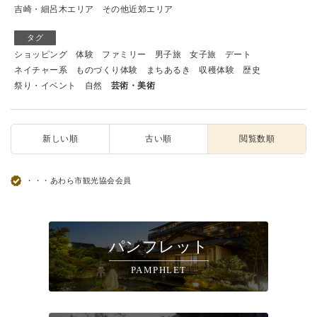
吉崎・細呂木エリア
その他近郊エリア
タグ
ショッピング
体験
ファミリー
男子旅
女子旅
デート
ネイチャー系
ものづくり体験
まちあるき
収穫体験
歴史
祭り・イベント
自然
芸術・美術
新しい順
古い順
閲覧数順
・・・あわら市観光協会会員
パンフレット
PAMPHLET