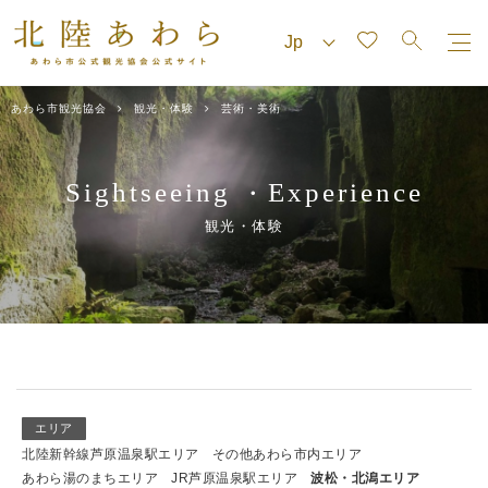
あわら市観光協会
観光・体験
芸術・美術
Sightseeing
Experience
・
観光・体験
エリア
北陸新幹線芦原温泉駅エリア
その他あわら市内エリア
あわら湯のまちエリア
JR芦原温泉駅エリア
波松・北潟エリア