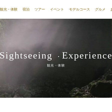
観光・体験
宿泊
ツアー
イベント
モデルコース
グルメ
Sightseeing
Experienc
・
観光・体験