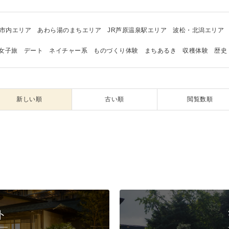
市内エリア
あわら湯のまちエリア
JR芦原温泉駅エリア
波松・北潟エリア
女子旅
デート
ネイチャー系
ものづくり体験
まちあるき
収穫体験
歴史
新しい順
古い順
閲覧数順
ト