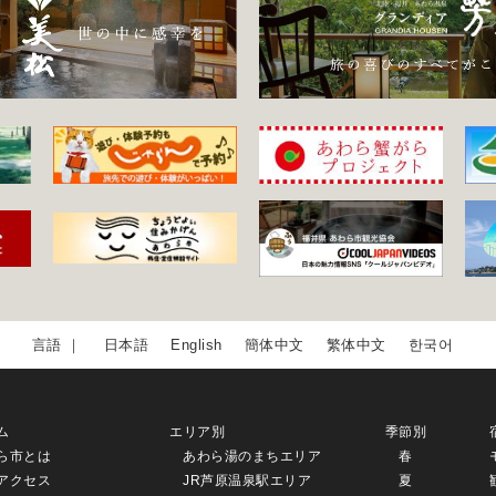
日本語
English
簡体中文
繁体中文
한국어
ム
エリア別
季節別
ら市とは
あわら湯のまちエリア
春
アクセス
JR芦原温泉駅エリア
夏