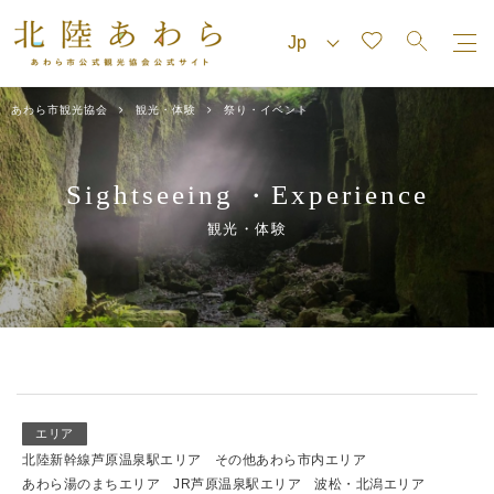
あわら市観光協会
観光・体験
祭り・イベント
Sightseeing
Experience
・
観光・体験
エリア
北陸新幹線芦原温泉駅エリア
その他あわら市内エリア
あわら湯のまちエリア
JR芦原温泉駅エリア
波松・北潟エリア