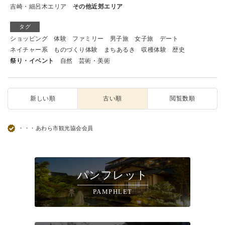
吉崎・細呂木エリア
その他近郊エリア
タグ
ショッピング
体験
ファミリー
男子旅
女子旅
デート
ネイチャー系
ものづくり体験
まちあるき
収穫体験
歴史
祭り・イベント
自然
芸術・美術
新しい順
古い順
閲覧数順
・・・あわら市観光協会会員
パンフレット
PAMPHLET