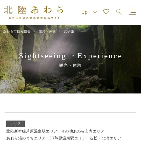
あわら市観光協会
観光・体験
女子旅
Sightseeing
Experience
・
観光・体験
エリア
北陸新幹線芦原温泉駅エリア
その他あわら市内エリア
あわら湯のまちエリア
JR芦原温泉駅エリア
波松・北潟エリア