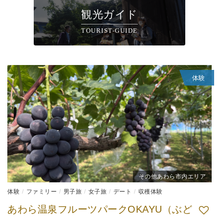
観光ガイド
TOURIST-GUIDE
体験
その他あわら市内エリア
体験
ファミリー
男子旅
女子旅
デート
収穫体験
あわら温泉フルーツパークOKAYU（ぶど