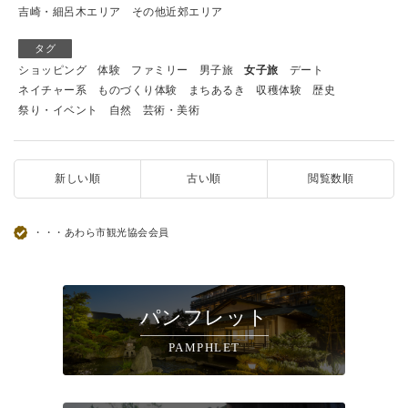
吉崎・細呂木エリア
その他近郊エリア
タグ
ショッピング
体験
ファミリー
男子旅
女子旅
デート
ネイチャー系
ものづくり体験
まちあるき
収穫体験
歴史
祭り・イベント
自然
芸術・美術
新しい順
古い順
閲覧数順
・・・あわら市観光協会会員
パンフレット
PAMPHLET