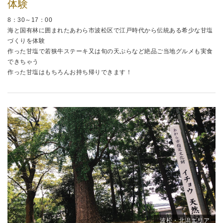
体験
8：30～17：00
海と国有林に囲まれたあわら市波松区で江戸時代から伝統ある希少な甘塩
づくりを体験
作った甘塩で若狭牛ステーキ又は旬の天ぷらなど絶品ご当地グルメも実食
できちゃう
作った甘塩はもちろんお持ち帰りできます！
波松・北潟エリア