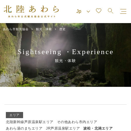
あわら市観光協会
観光・体験
歴史
Sightseeing
Experience
・
観光・体験
エリア
北陸新幹線芦原温泉駅エリア
その他あわら市内エリア
あわら湯のまちエリア
JR芦原温泉駅エリア
波松・北潟エリア