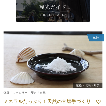
観光ガイド
TOURIST-GUIDE
体験
波松・北潟エリア
体験
ファミリー
歴史
自然
ミネラルたっぷり！天然の甘塩手づくり