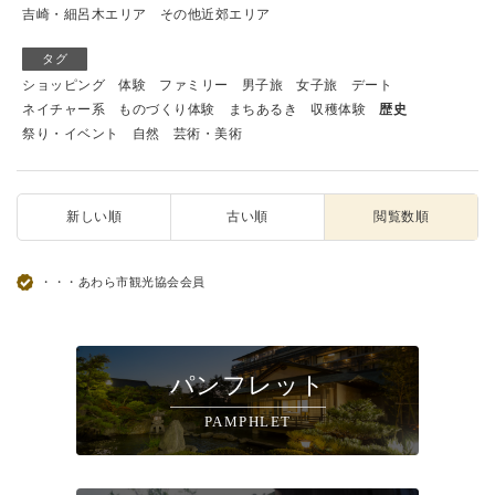
吉崎・細呂木エリア
その他近郊エリア
タグ
ショッピング
体験
ファミリー
男子旅
女子旅
デート
ネイチャー系
ものづくり体験
まちあるき
収穫体験
歴史
祭り・イベント
自然
芸術・美術
新しい順
古い順
閲覧数順
・・・あわら市観光協会会員
パンフレット
PAMPHLET