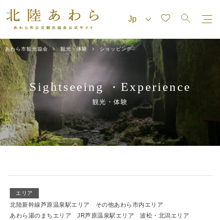
あわら市観光協会
観光・体験
ショッピング
Sightseeing
Experience
・
観光・体験
エリア
北陸新幹線芦原温泉駅エリア
その他あわら市内エリア
あわら湯のまちエリア
JR芦原温泉駅エリア
波松・北潟エリア