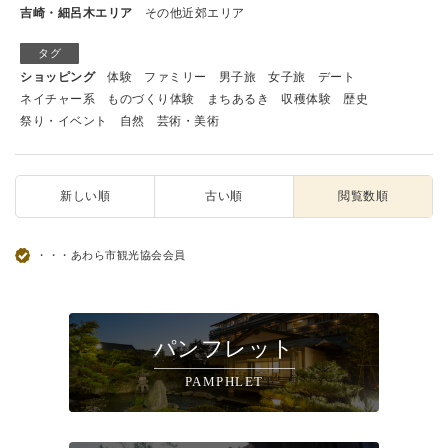
吉崎・細呂木エリア
その他近郊エリア
タグ
ショッピング
体験
ファミリー
男子旅
女子旅
デート
ネイチャー系
ものづくり体験
まちあるき
収穫体験
歴史
祭り・イベント
自然
芸術・美術
新しい順
古い順
閲覧数順
・・・あわら市観光協会会員
パンフレット
PAMPHLET