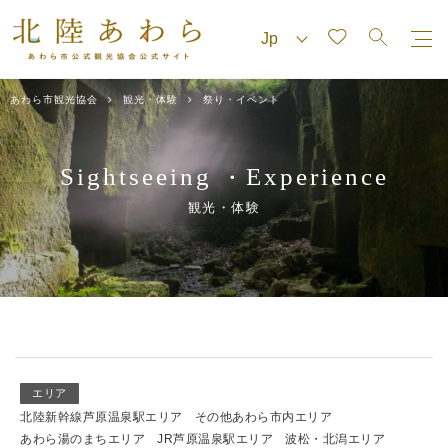
あわら市観光協会
観光・体験
祭り・イベント
Sightseeing
Experience
・
観光・体験
エリア
北陸新幹線芦原温泉駅エリア
その他あわら市内エリア
あわら湯のまちエリア
JR芦原温泉駅エリア
波松・北潟エリア