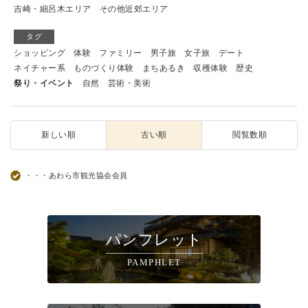
吉崎・細呂木エリア
その他近郊エリア
タグ
ショッピング
体験
ファミリー
男子旅
女子旅
デート
ネイチャー系
ものづくり体験
まちあるき
収穫体験
歴史
祭り・イベント
自然
芸術・美術
新しい順
古い順
閲覧数順
・・・あわら市観光協会会員
パンフレット
PAMPHLET