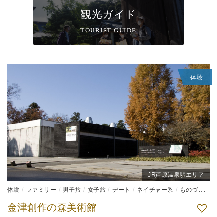
観光ガイド
TOURIST-GUIDE
体験
JR芦原温泉駅エリア
体験
ファミリー
男子旅
女子旅
デート
ネイチャー系
ものづくり体験
金津創作の森美術館