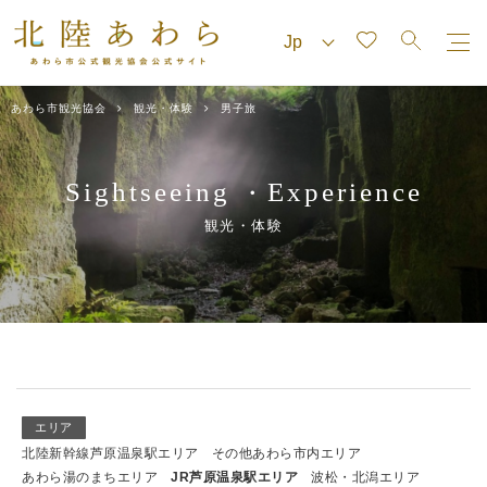
あわら市観光協会
観光・体験
男子旅
Sightseeing
Experience
・
観光・体験
エリア
北陸新幹線芦原温泉駅エリア
その他あわら市内エリア
あわら湯のまちエリア
JR芦原温泉駅エリア
波松・北潟エリア