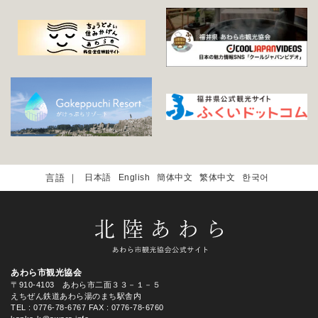
日本語
English
簡体中文
繁体中文
한국어
あわら市観光協会
〒910-4103 あわら市二面３３－１－５
えちぜん鉄道あわら湯のまち駅舎内
TEL
: 0776-78-6767
FAX : 0776-78-6760