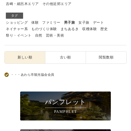
吉崎・細呂木エリア
その他近郊エリア
タグ
ショッピング
体験
ファミリー
男子旅
女子旅
デート
ネイチャー系
ものづくり体験
まちあるき
収穫体験
歴史
祭り・イベント
自然
芸術・美術
新しい順
古い順
閲覧数順
・・・あわら市観光協会会員
パンフレット
PAMPHLET