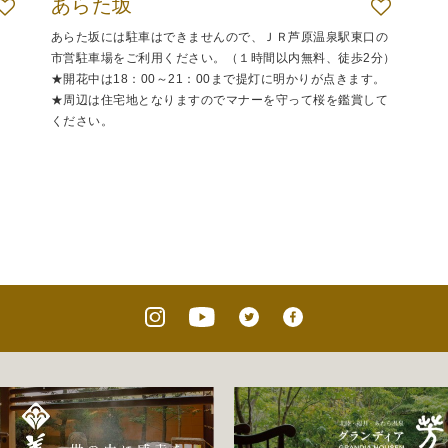
あらた坂
あらた坂には駐車はできませんので、ＪＲ芦原温泉駅東口の
市営駐車場をご利用ください。（１時間以内無料、徒歩2分）
★開花中は18：00～21：00まで提灯に明かりが点きます。
★周辺は住宅地となりますのでマナーを守って桜を鑑賞して
ください。