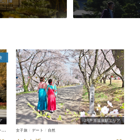
験
ア
JR芦原温泉駅エリア
系
ものづくり体験
女子旅
デート
芸術・美術
自然