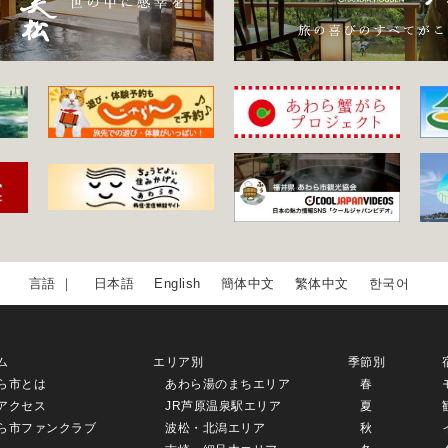
日本語
English
簡体中文
繁体中文
한국어
ム
エリア別
季節別
ら市とは
あわら湯のまちエリア
春
アクセス
JR芦原温泉駅エリア
夏
ら市ファンクラブ
波松・北潟エリア
秋