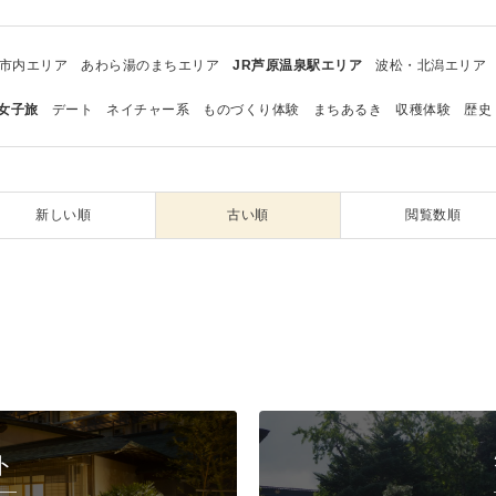
市内エリア
あわら湯のまちエリア
JR芦原温泉駅エリア
波松・北潟エリア
女子旅
デート
ネイチャー系
ものづくり体験
まちあるき
収穫体験
歴史
新しい順
古い順
閲覧数順
ト