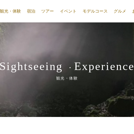
観光・体験
宿泊
ツアー
イベント
モデルコース
グルメ
Sightseeing
Experienc
・
観光・体験