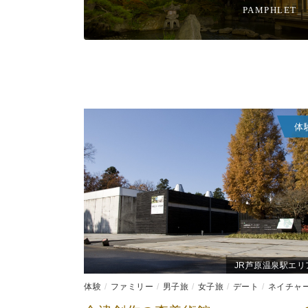
PAMPHLET
体
JR芦原温泉駅エリ
体験
ファミリー
男子旅
女子旅
デート
ネイチャー