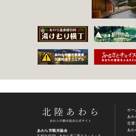
ホー
あわ
交通
あわ
あわら市観光協会
〒910-4103 あわら市二面３３－１－５