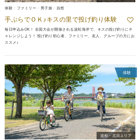
体験
ファミリー
男子旅
自然
手ぶらでＯＫ♪キスの里で投げ釣り体験
毎日申込みOK！ 全国大会が開催される波松海岸で、キスの投げ釣りにチ
ャレンジしよう！ 投げ釣り初心者、ファミリー、友人、グループの方にお
ススメ♪
体験
波松・北潟エリア