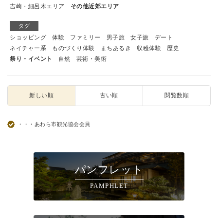
吉崎・細呂木エリア
その他近郊エリア
タグ
ショッピング
体験
ファミリー
男子旅
女子旅
デート
ネイチャー系
ものづくり体験
まちあるき
収穫体験
歴史
祭り・イベント
自然
芸術・美術
新しい順
古い順
閲覧数順
・・・あわら市観光協会会員
パンフレット
PAMPHLET