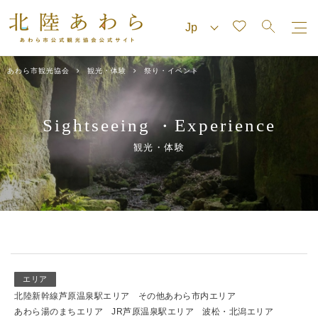
あわら市観光協会
観光・体験
祭り・イベント
Sightseeing
Experience
・
観光・体験
エリア
北陸新幹線芦原温泉駅エリア
その他あわら市内エリア
あわら湯のまちエリア
JR芦原温泉駅エリア
波松・北潟エリア