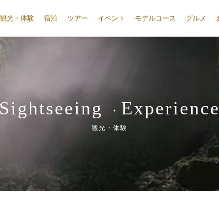
観光・体験
宿泊
ツアー
イベント
モデルコース
グルメ
Sightseeing
Experienc
・
観光・体験