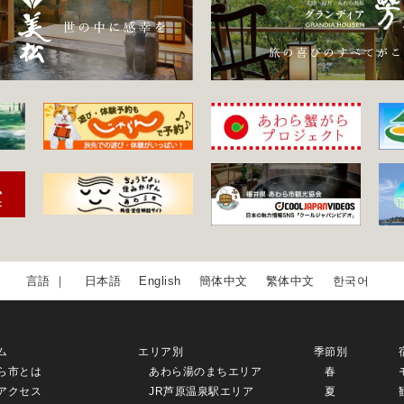
日本語
English
簡体中文
繁体中文
한국어
ム
エリア別
季節別
ら市とは
あわら湯のまちエリア
春
アクセス
JR芦原温泉駅エリア
夏