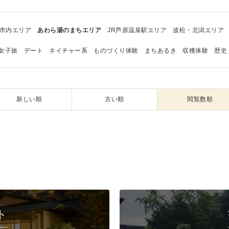
市内エリア
あわら湯のまちエリア
JR芦原温泉駅エリア
波松・北潟エリア
女子旅
デート
ネイチャー系
ものづくり体験
まちあるき
収穫体験
歴史
新しい順
古い順
閲覧数順
ト