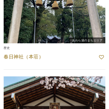
あわら湯のまちエリア
歴史
春日神社（本荘）