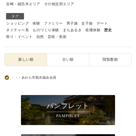
吉崎・細呂木エリア
その他近郊エリア
タグ
ショッピング
体験
ファミリー
男子旅
女子旅
デート
ネイチャー系
ものづくり体験
まちあるき
収穫体験
歴史
祭り・イベント
自然
芸術・美術
新しい順
古い順
閲覧数順
・・・あわら市観光協会会員
パンフレット
PAMPHLET