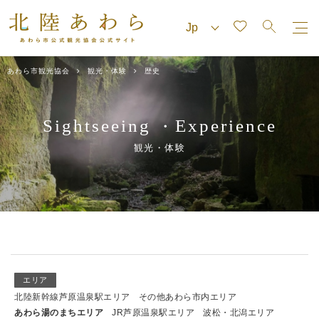
あわら市観光協会
観光・体験
歴史
Sightseeing
Experience
・
観光・体験
エリア
北陸新幹線芦原温泉駅エリア
その他あわら市内エリア
あわら湯のまちエリア
JR芦原温泉駅エリア
波松・北潟エリア