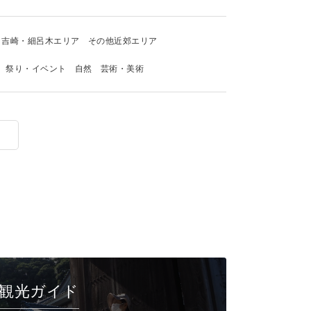
吉崎・細呂木エリア
その他近郊エリア
祭り・イベント
自然
芸術・美術
観光ガイド