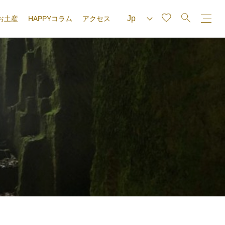
お土産
HAPPYコラム
アクセス
e