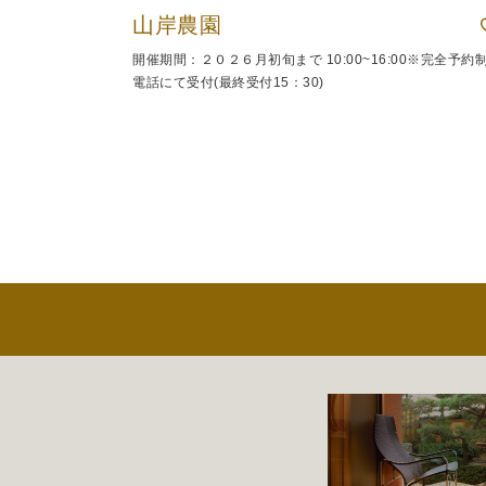
山岸農園
開催期間：２０２６月初旬まで 10:00~16:00※完全予
電話にて受付(最終受付15：30)