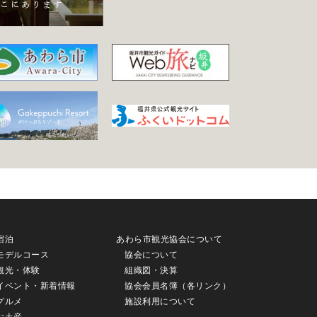
宿泊
あわら市観光協会について
モデルコース
協会について
観光・体験
組織図・決算
イベント・新着情報
協会会員名簿（各リンク）
グルメ
施設利用について
お土産