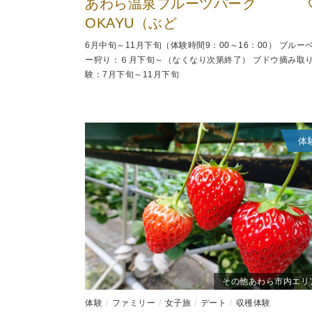
あわら温泉フルーツパーク
OKAYU（ぶど
6月中旬～11月下旬（体験時間9：00～16：00） ブルー
ー狩り：６月下旬～（なくなり次第終了） ブドウ摘み取
験：7月下旬～11月下旬
体
その他あわら市内エリ
体験
ファミリー
女子旅
デート
収穫体験