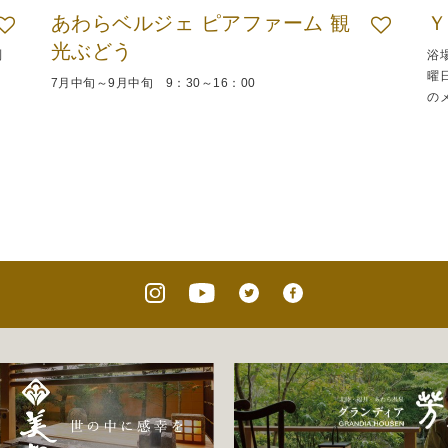
あわらベルジェ ピアファーム 観
Ｙ
光ぶどう
約制
浴場
曜
7月中旬～9月中旬 9：30～16：00
の