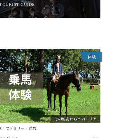
TOURIST-GUIDE
体験
その他あわら市内エリア
験
ファミリー
自然