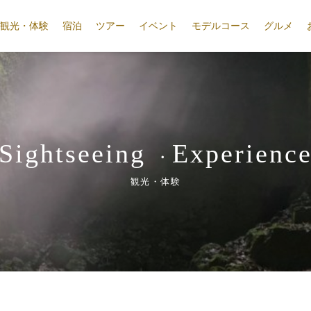
観光・体験
宿泊
ツアー
イベント
モデルコース
グルメ
Sightseeing
Experienc
・
観光・体験