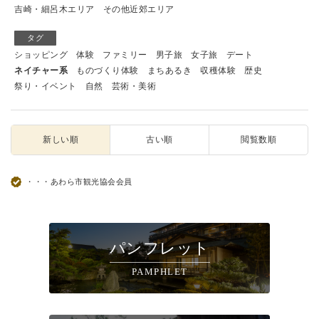
吉崎・細呂木エリア
その他近郊エリア
タグ
ショッピング
体験
ファミリー
男子旅
女子旅
デート
ネイチャー系
ものづくり体験
まちあるき
収穫体験
歴史
祭り・イベント
自然
芸術・美術
新しい順
古い順
閲覧数順
・・・あわら市観光協会会員
パンフレット
PAMPHLET