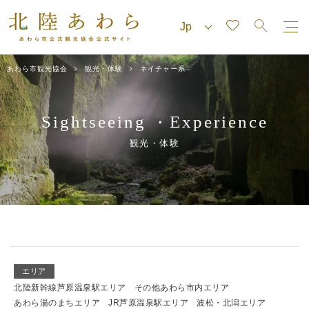
あわら市観光協会
観光・体験
ネイチャー系
Sightseeing
Experience
・
観光・体験
エリア
北陸新幹線芦原温泉駅エリア
その他あわら市内エリア
あわら湯のまちエリア
JR芦原温泉駅エリア
波松・北潟エリア