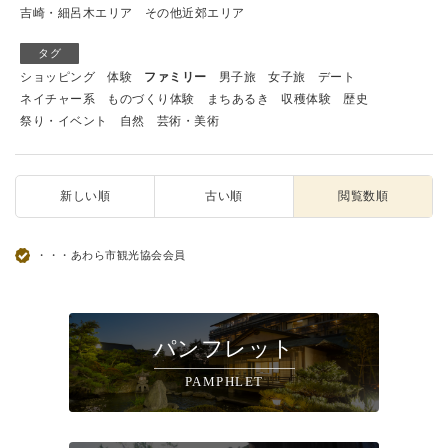
吉崎・細呂木エリア
その他近郊エリア
タグ
ショッピング
体験
ファミリー
男子旅
女子旅
デート
ネイチャー系
ものづくり体験
まちあるき
収穫体験
歴史
祭り・イベント
自然
芸術・美術
新しい順
古い順
閲覧数順
・・・あわら市観光協会会員
パンフレット
PAMPHLET