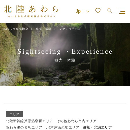
あわら市観光協会
観光・体験
ファミリー
Sightseeing
Experience
・
観光・体験
エリア
北陸新幹線芦原温泉駅エリア
その他あわら市内エリア
あわら湯のまちエリア
JR芦原温泉駅エリア
波松・北潟エリア