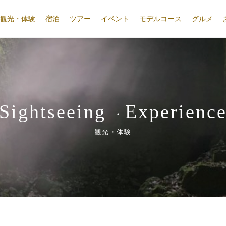
観光・体験
宿泊
ツアー
イベント
モデルコース
グルメ
Sightseeing
Experienc
・
観光・体験