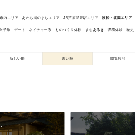
市内エリア
あわら湯のまちエリア
JR芦原温泉駅エリア
波松・北潟エリア
女子旅
デート
ネイチャー系
ものづくり体験
まちあるき
収穫体験
歴史
新しい順
古い順
閲覧数順
ト