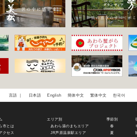
日本語
English
簡体中文
繁体中文
한국어
ム
エリア別
季節別
ら市とは
あわら湯のまちエリア
春
アクセス
JR芦原温泉駅エリア
夏