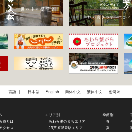
日本語
English
簡体中文
繁体中文
한국어
ム
エリア別
季節別
ら市とは
あわら湯のまちエリア
春
アクセス
JR芦原温泉駅エリア
夏