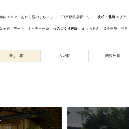
市内エリア
あわら湯のまちエリア
JR芦原温泉駅エリア
波松・北潟エリア
女子旅
デート
ネイチャー系
ものづくり体験
まちあるき
収穫体験
歴史
新しい順
古い順
閲覧数順
ト