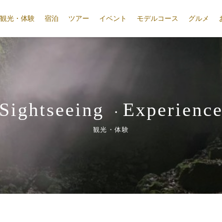
観光・体験
宿泊
ツアー
イベント
モデルコース
グルメ
Sightseeing
Experienc
・
観光・体験