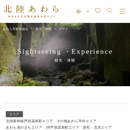
あわら市観光協会
観光・体験
デート
Sightseeing
Experience
・
観光・体験
エリア
北陸新幹線芦原温泉駅エリア
その他あわら市内エリア
あわら湯のまちエリア
JR芦原温泉駅エリア
波松・北潟エリア