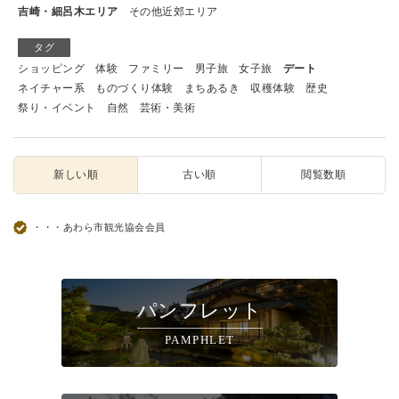
吉崎・細呂木エリア
その他近郊エリア
タグ
ショッピング
体験
ファミリー
男子旅
女子旅
デート
ネイチャー系
ものづくり体験
まちあるき
収穫体験
歴史
祭り・イベント
自然
芸術・美術
新しい順
古い順
閲覧数順
・・・あわら市観光協会会員
パンフレット
PAMPHLET