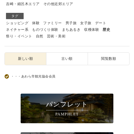
吉崎・細呂木エリア
その他近郊エリア
タグ
ショッピング
体験
ファミリー
男子旅
女子旅
デート
ネイチャー系
ものづくり体験
まちあるき
収穫体験
歴史
祭り・イベント
自然
芸術・美術
新しい順
古い順
閲覧数順
・・・あわら市観光協会会員
パンフレット
PAMPHLET