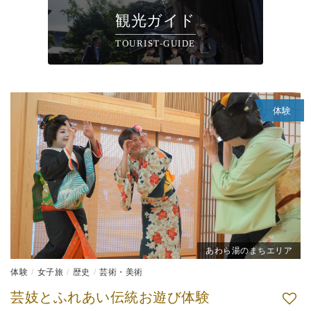
観光ガイド
TOURIST-GUIDE
体験
あわら湯のまちエリア
体験
女子旅
歴史
芸術・美術
芸妓とふれあい伝統お遊び体験