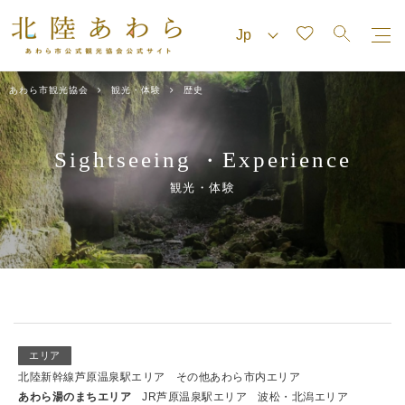
あわら市観光協会
観光・体験
歴史
Sightseeing
Experience
・
観光・体験
エリア
北陸新幹線芦原温泉駅エリア
その他あわら市内エリア
あわら湯のまちエリア
JR芦原温泉駅エリア
波松・北潟エリア