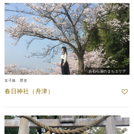
あわら湯のまちエリア
女子旅
歴史
春日神社（舟津）