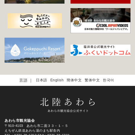
日本語
English
簡体中文
繁体中文
한국어
あわら市観光協会
〒910-4103 あわら市二面３３－１－５
えちぜん鉄道あわら湯のまち駅舎内