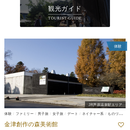
観光ガイド
TOURIST-GUIDE
体験
JR芦原温泉駅エリア
体験
ファミリー
男子旅
女子旅
デート
ネイチャー系
ものづくり体験
金津創作の森美術館