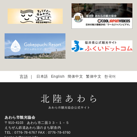
日本語
English
簡体中文
繁体中文
한국어
あわら市観光協会
〒910-4103 あわら市二面３３－１－５
えちぜん鉄道あわら湯のまち駅舎内
TEL
: 0776-78-6767
FAX : 0776-78-6760