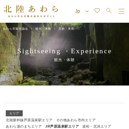
あわら市観光協会
観光・体験
芸術・美術
Sightseeing
Experience
・
観光・体験
エリア
北陸新幹線芦原温泉駅エリア
その他あわら市内エリア
あわら湯のまちエリア
JR芦原温泉駅エリア
波松・北潟エリア