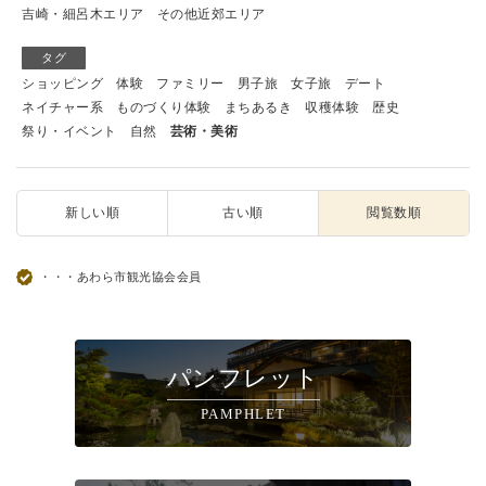
吉崎・細呂木エリア
その他近郊エリア
タグ
ショッピング
体験
ファミリー
男子旅
女子旅
デート
ネイチャー系
ものづくり体験
まちあるき
収穫体験
歴史
祭り・イベント
自然
芸術・美術
新しい順
古い順
閲覧数順
・・・あわら市観光協会会員
パンフレット
PAMPHLET