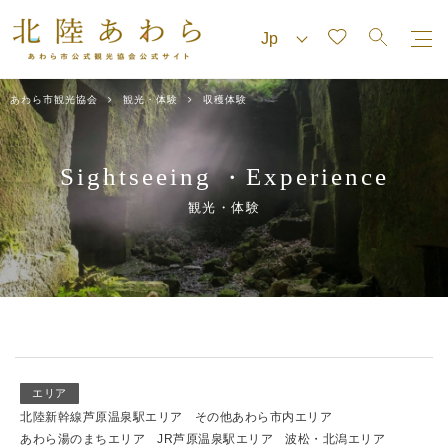
あわら市観光協会
観光・体験
収穫体験
Sightseeing
Experience
・
観光・体験
エリア
北陸新幹線芦原温泉駅エリア
その他あわら市内エリア
あわら湯のまちエリア
JR芦原温泉駅エリア
波松・北潟エリア