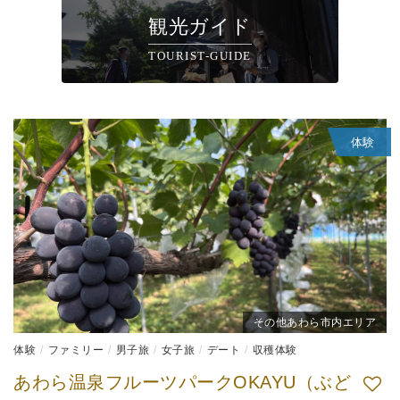
観光ガイド
TOURIST-GUIDE
体験
その他あわら市内エリア
体験
ファミリー
男子旅
女子旅
デート
収穫体験
あわら温泉フルーツパークOKAYU（ぶど