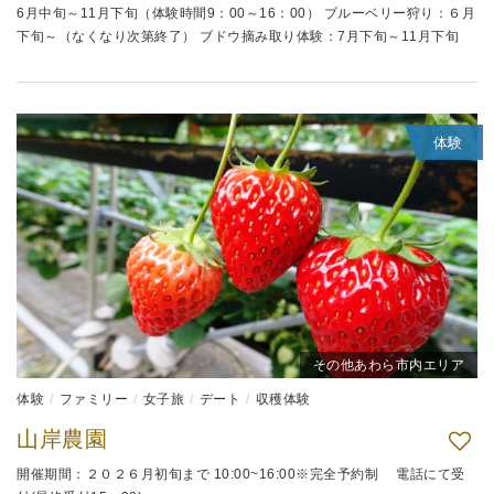
6月中旬～11月下旬（体験時間9：00～16：00） ブルーベリー狩り：６月
下旬～（なくなり次第終了） ブドウ摘み取り体験：7月下旬～11月下旬
体験
その他あわら市内エリア
体験
ファミリー
女子旅
デート
収穫体験
山岸農園
開催期間：２０２６月初旬まで 10:00~16:00※完全予約制 電話にて受