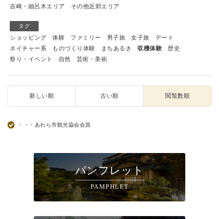
吉崎・細呂木エリア
その他近郊エリア
タグ
ショッピング
体験
ファミリー
男子旅
女子旅
デート
ネイチャー系
ものづくり体験
まちあるき
収穫体験
歴史
祭り・イベント
自然
芸術・美術
新しい順
古い順
閲覧数順
・・・あわら市観光協会会員
パンフレット
PAMPHLET