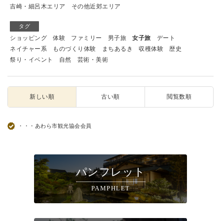
吉崎・細呂木エリア
その他近郊エリア
タグ
ショッピング
体験
ファミリー
男子旅
女子旅
デート
ネイチャー系
ものづくり体験
まちあるき
収穫体験
歴史
祭り・イベント
自然
芸術・美術
新しい順
古い順
閲覧数順
・・・あわら市観光協会会員
パンフレット
PAMPHLET