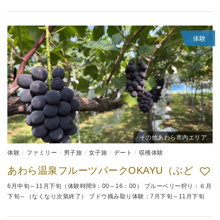
体験
その他あわら市内エリア
体験
ファミリー
男子旅
女子旅
デート
収穫体験
あわら温泉フルーツパークOKAYU（ぶど
6月中旬～11月下旬（体験時間9：00～16：00） ブルーベリー狩り：６月
下旬～（なくなり次第終了） ブドウ摘み取り体験：7月下旬～11月下旬