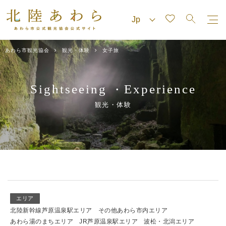
あわら市観光協会
観光・体験
女子旅
Sightseeing
Experience
・
観光・体験
エリア
北陸新幹線芦原温泉駅エリア
その他あわら市内エリア
あわら湯のまちエリア
JR芦原温泉駅エリア
波松・北潟エリア