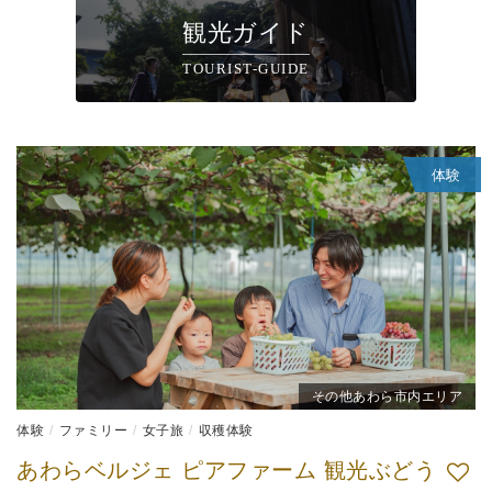
観光ガイド
TOURIST-GUIDE
体験
その他あわら市内エリア
体験
ファミリー
女子旅
収穫体験
あわらベルジェ ピアファーム 観光ぶどう