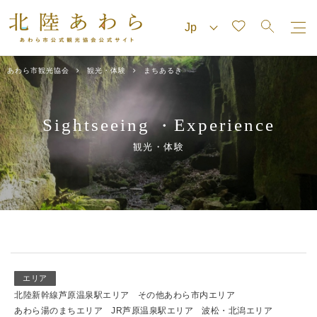
あわら市観光協会
観光・体験
まちあるき
Sightseeing
Experience
・
観光・体験
エリア
北陸新幹線芦原温泉駅エリア
その他あわら市内エリア
あわら湯のまちエリア
JR芦原温泉駅エリア
波松・北潟エリア