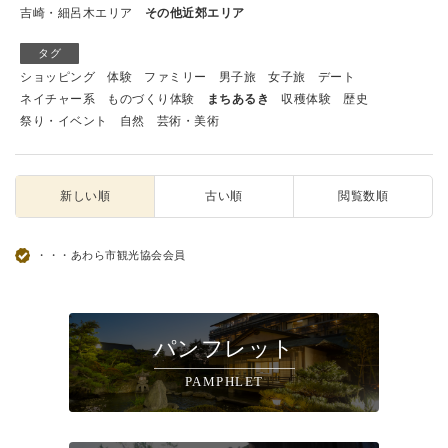
吉崎・細呂木エリア
その他近郊エリア
タグ
ショッピング
体験
ファミリー
男子旅
女子旅
デート
ネイチャー系
ものづくり体験
まちあるき
収穫体験
歴史
祭り・イベント
自然
芸術・美術
新しい順
古い順
閲覧数順
・・・あわら市観光協会会員
パンフレット
PAMPHLET