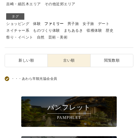
吉崎・細呂木エリア
その他近郊エリア
タグ
ショッピング
体験
ファミリー
男子旅
女子旅
デート
ネイチャー系
ものづくり体験
まちあるき
収穫体験
歴史
祭り・イベント
自然
芸術・美術
新しい順
古い順
閲覧数順
・・・あわら市観光協会会員
パンフレット
PAMPHLET