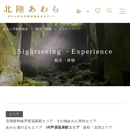
あわら市観光協会
観光・体験
ファミリー
Sightseeing
Experience
・
観光・体験
エリア
北陸新幹線芦原温泉駅エリア
その他あわら市内エリア
あわら湯のまちエリア
JR芦原温泉駅エリア
波松・北潟エリア