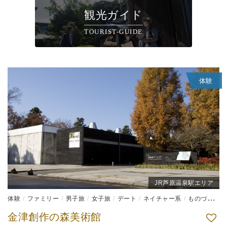
観光ガイド
TOURIST-GUIDE
体験
JR芦原温泉駅エリア
体験
ファミリー
男子旅
女子旅
デート
ネイチャー系
ものづくり体験
金津創作の森美術館