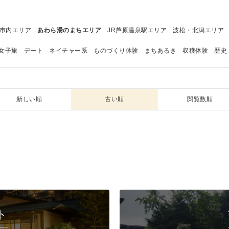
市内エリア
あわら湯のまちエリア
JR芦原温泉駅エリア
波松・北潟エリア
女子旅
デート
ネイチャー系
ものづくり体験
まちあるき
収穫体験
歴史
新しい順
古い順
閲覧数順
ト