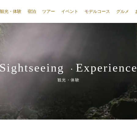
観光・体験
宿泊
ツアー
イベント
モデルコース
グルメ
Sightseeing
Experienc
・
観光・体験