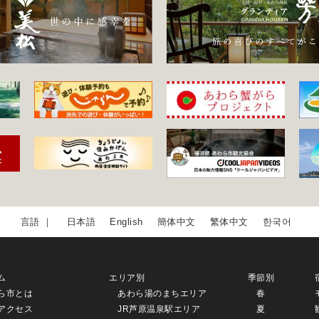
日本語
English
簡体中文
繁体中文
한국어
ム
エリア別
季節別
ら市とは
あわら湯のまちエリア
春
アクセス
JR芦原温泉駅エリア
夏