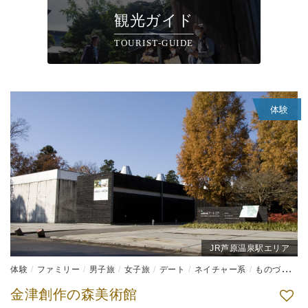
観光ガイド
TOURIST-GUIDE
体験
JR芦原温泉駅エリア
体験
ファミリー
男子旅
女子旅
デート
ネイチャー系
ものづくり体験
金津創作の森美術館