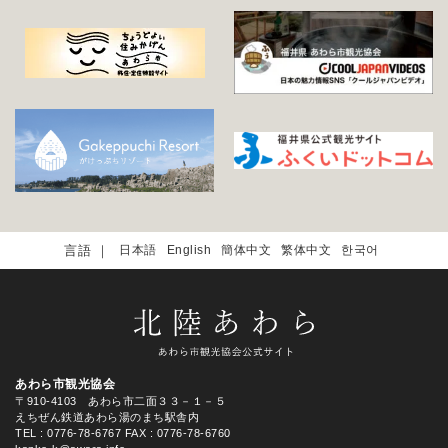
日本語
English
簡体中文
繁体中文
한국어
あわら市観光協会
〒910-4103 あわら市二面３３－１－５
えちぜん鉄道あわら湯のまち駅舎内
TEL
: 0776-78-6767
FAX : 0776-78-6760