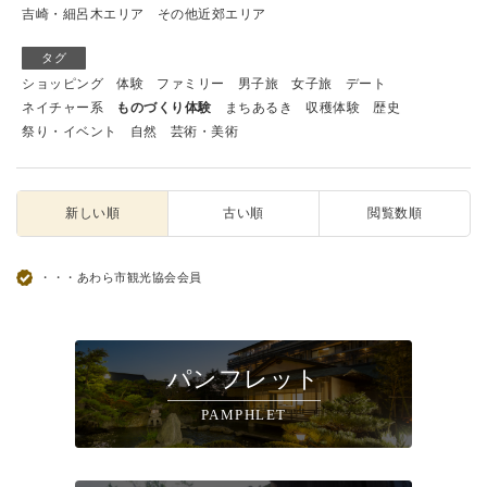
吉崎・細呂木エリア
その他近郊エリア
タグ
ショッピング
体験
ファミリー
男子旅
女子旅
デート
ネイチャー系
ものづくり体験
まちあるき
収穫体験
歴史
祭り・イベント
自然
芸術・美術
新しい順
古い順
閲覧数順
・・・あわら市観光協会会員
パンフレット
PAMPHLET