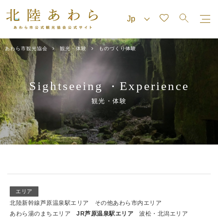
あわら市観光協会
観光・体験
ものづくり体験
Sightseeing
Experience
・
観光・体験
エリア
北陸新幹線芦原温泉駅エリア
その他あわら市内エリア
あわら湯のまちエリア
JR芦原温泉駅エリア
波松・北潟エリア