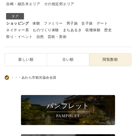
吉崎・細呂木エリア
その他近郊エリア
タグ
ショッピング
体験
ファミリー
男子旅
女子旅
デート
ネイチャー系
ものづくり体験
まちあるき
収穫体験
歴史
祭り・イベント
自然
芸術・美術
新しい順
古い順
閲覧数順
・・・あわら市観光協会会員
パンフレット
PAMPHLET