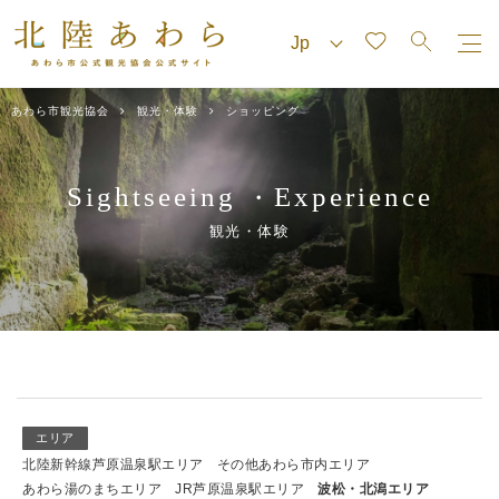
あわら市観光協会
観光・体験
ショッピング
Sightseeing
Experience
・
観光・体験
エリア
北陸新幹線芦原温泉駅エリア
その他あわら市内エリア
あわら湯のまちエリア
JR芦原温泉駅エリア
波松・北潟エリア