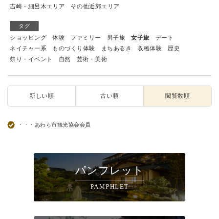
吉崎・細呂木エリア
その他近郊エリア
タグ
ショッピング
体験
ファミリー
男子旅
女子旅
デート
ネイチャー系
ものづくり体験
まちあるき
収穫体験
歴史
祭り・イベント
自然
芸術・美術
新しい順
古い順
閲覧数順
・・・あわら市観光協会会員
パンフレット
PAMPHLET