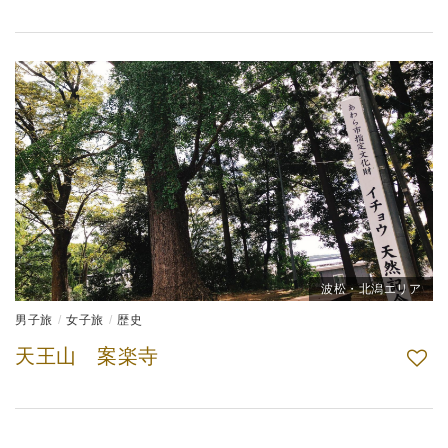
波松・北潟エリア
男子旅
女子旅
歴史
天王山 案楽寺