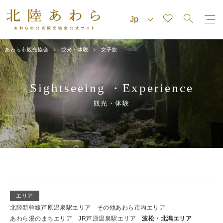
あわら市観光協会
観光・体験
女子旅
Sightseeing
Experience
・
観光・体験
エリア
北陸新幹線芦原温泉駅エリア
その他あわら市内エリア
あわら湯のまちエリア
JR芦原温泉駅エリア
波松・北潟エリア