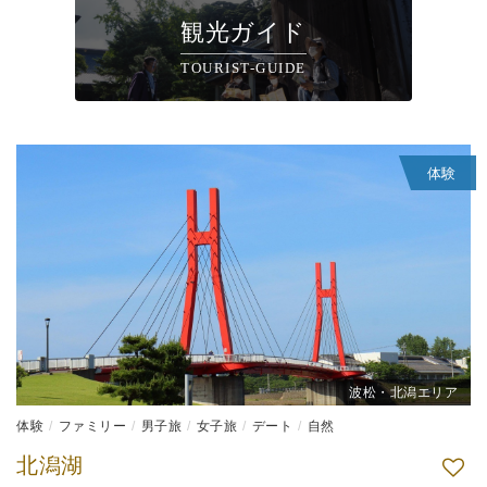
観光ガイド
TOURIST-GUIDE
体験
波松・北潟エリア
体験
ファミリー
男子旅
女子旅
デート
自然
北潟湖