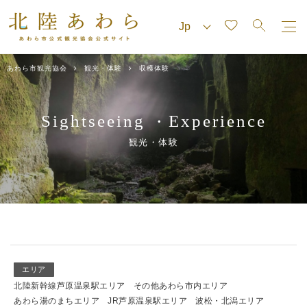
あわら市観光協会
観光・体験
収穫体験
Sightseeing
Experience
・
観光・体験
エリア
北陸新幹線芦原温泉駅エリア
その他あわら市内エリア
あわら湯のまちエリア
JR芦原温泉駅エリア
波松・北潟エリア