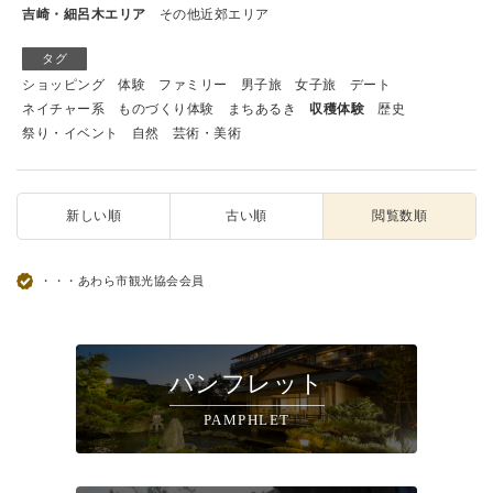
吉崎・細呂木エリア
その他近郊エリア
タグ
ショッピング
体験
ファミリー
男子旅
女子旅
デート
ネイチャー系
ものづくり体験
まちあるき
収穫体験
歴史
祭り・イベント
自然
芸術・美術
新しい順
古い順
閲覧数順
・・・あわら市観光協会会員
パンフレット
PAMPHLET