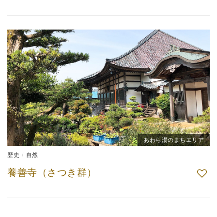
あわら湯のまちエリア
歴史
自然
養善寺（さつき群）