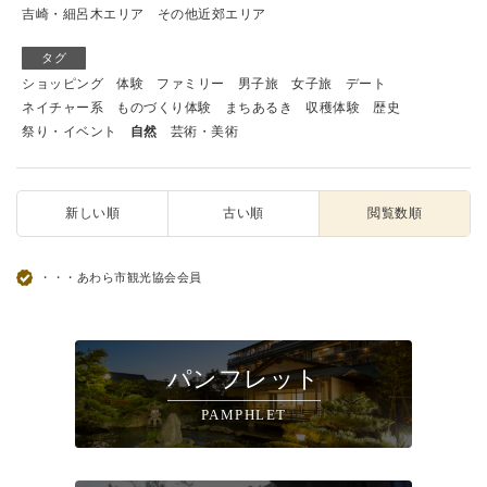
吉崎・細呂木エリア
その他近郊エリア
タグ
ショッピング
体験
ファミリー
男子旅
女子旅
デート
ネイチャー系
ものづくり体験
まちあるき
収穫体験
歴史
祭り・イベント
自然
芸術・美術
新しい順
古い順
閲覧数順
・・・あわら市観光協会会員
パンフレット
PAMPHLET