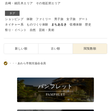
吉崎・細呂木エリア
その他近郊エリア
タグ
ショッピング
体験
ファミリー
男子旅
女子旅
デート
ネイチャー系
ものづくり体験
まちあるき
収穫体験
歴史
祭り・イベント
自然
芸術・美術
新しい順
古い順
閲覧数順
・・・あわら市観光協会会員
パンフレット
PAMPHLET