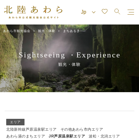
あわら市観光協会
観光・体験
まちあるき
Sightseeing
Experience
・
観光・体験
エリア
北陸新幹線芦原温泉駅エリア
その他あわら市内エリア
あわら湯のまちエリア
JR芦原温泉駅エリア
波松・北潟エリア