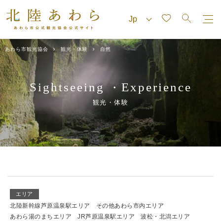
あわら市観光協会
観光・体験
自然
Sightseeing
Experience
・
観光・体験
エリア
北陸新幹線芦原温泉駅エリア
その他あわら市内エリア
あわら湯のまちエリア
JR芦原温泉駅エリア
波松・北潟エリア