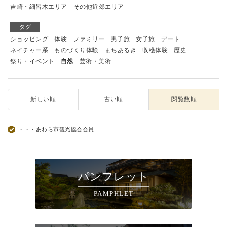
吉崎・細呂木エリア
その他近郊エリア
タグ
ショッピング
体験
ファミリー
男子旅
女子旅
デート
ネイチャー系
ものづくり体験
まちあるき
収穫体験
歴史
祭り・イベント
自然
芸術・美術
新しい順
古い順
閲覧数順
・・・あわら市観光協会会員
パンフレット
PAMPHLET