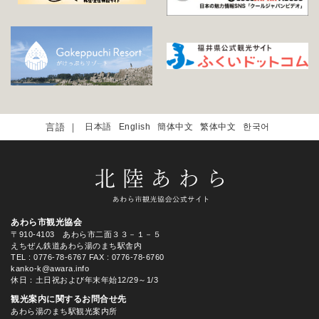
日本語
English
簡体中文
繁体中文
한국어
あわら市観光協会
〒910-4103 あわら市二面３３－１－５
えちぜん鉄道あわら湯のまち駅舎内
TEL
: 0776-78-6767
FAX : 0776-78-6760
kanko-k@awara.info
休日：土日祝および年末年始12/29～1/3
観光案内に関するお問合せ先
あわら湯のまち駅観光案内所