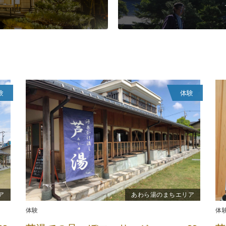
験
体験
ア
あわら湯のまちエリア
体験
体