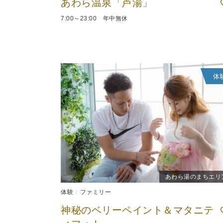
あわら温泉「芦湯」
7:00～23:00 年中無休
体
あわら湯のまちエリ
体験
ファミリー
神秘のベリーペイント＆マタニテ