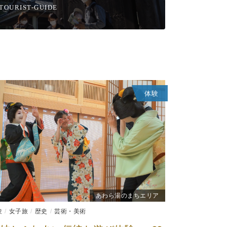
TOURIST-GUIDE
体験
あわら湯のまちエリア
験
女子旅
歴史
芸術・美術