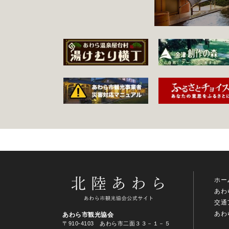
ホー
あわ
交通
あわ
あわら市観光協会
〒910-4103 あわら市二面３３－１－５