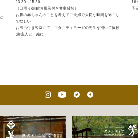
13:30～15:30
1
（日帰り/旅館お風呂付き客室貸切）
予
お腹の赤ちゃんのことを考えてご夫婦で大切な時間を過ごし
と
て欲しい
お風呂付き客室にて、マタニティヨーガの先生を招いて体験
(御主人と一緒に）