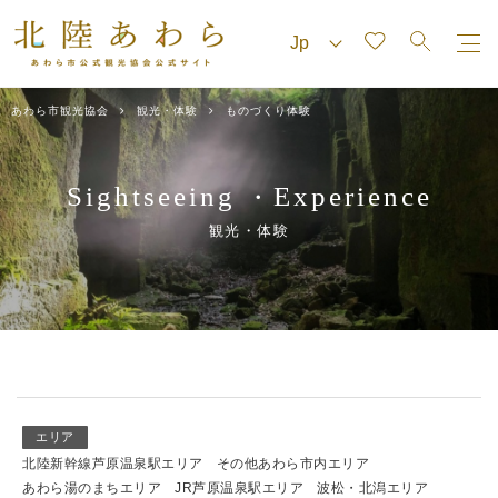
あわら市観光協会
観光・体験
ものづくり体験
Sightseeing
Experience
・
観光・体験
エリア
北陸新幹線芦原温泉駅エリア
その他あわら市内エリア
あわら湯のまちエリア
JR芦原温泉駅エリア
波松・北潟エリア