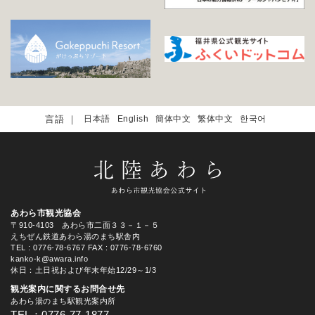
日本語
English
簡体中文
繁体中文
한국어
あわら市観光協会
〒910-4103 あわら市二面３３－１－５
えちぜん鉄道あわら湯のまち駅舎内
TEL
: 0776-78-6767
FAX : 0776-78-6760
kanko-k@awara.info
休日：土日祝および年末年始12/29～1/3
観光案内に関するお問合せ先
あわら湯のまち駅観光案内所
TEL：0776-77-1877