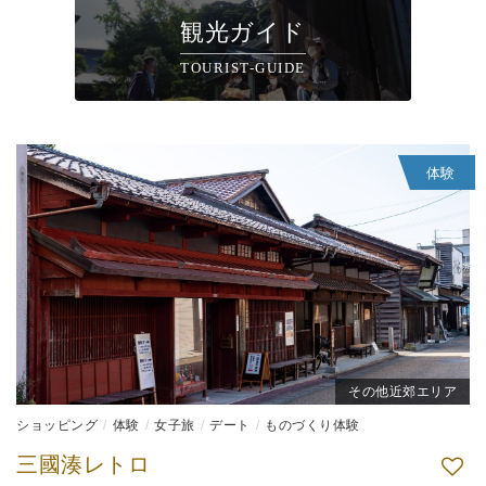
観光ガイド
TOURIST-GUIDE
体験
その他近郊エリア
ショッピング
体験
女子旅
デート
ものづくり体験
三國湊レトロ