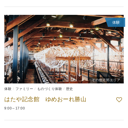
体験
その他近郊エリア
体験
ファミリー
ものづくり体験
歴史
はたや記念館 ゆめおーれ勝山
9:00～17:00