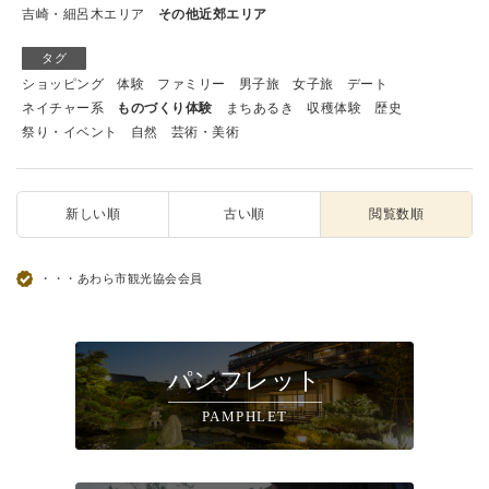
吉崎・細呂木エリア
その他近郊エリア
タグ
ショッピング
体験
ファミリー
男子旅
女子旅
デート
ネイチャー系
ものづくり体験
まちあるき
収穫体験
歴史
祭り・イベント
自然
芸術・美術
新しい順
古い順
閲覧数順
・・・あわら市観光協会会員
パンフレット
PAMPHLET