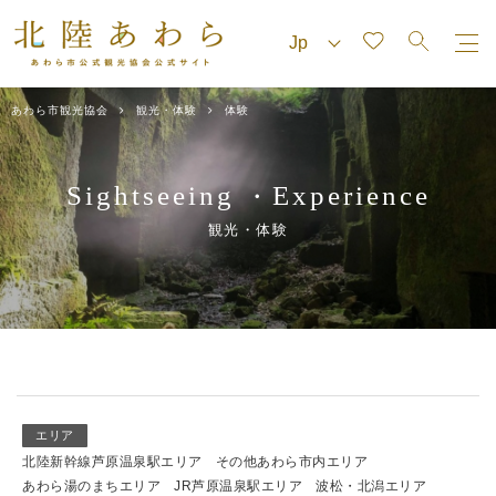
あわら市観光協会
観光・体験
体験
Sightseeing
Experience
・
観光・体験
エリア
北陸新幹線芦原温泉駅エリア
その他あわら市内エリア
あわら湯のまちエリア
JR芦原温泉駅エリア
波松・北潟エリア