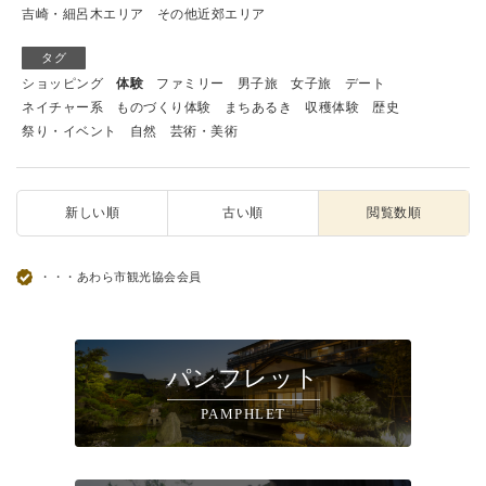
吉崎・細呂木エリア
その他近郊エリア
タグ
ショッピング
体験
ファミリー
男子旅
女子旅
デート
ネイチャー系
ものづくり体験
まちあるき
収穫体験
歴史
祭り・イベント
自然
芸術・美術
新しい順
古い順
閲覧数順
・・・あわら市観光協会会員
パンフレット
PAMPHLET