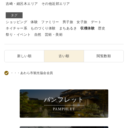
吉崎・細呂木エリア
その他近郊エリア
タグ
ショッピング
体験
ファミリー
男子旅
女子旅
デート
ネイチャー系
ものづくり体験
まちあるき
収穫体験
歴史
祭り・イベント
自然
芸術・美術
新しい順
古い順
閲覧数順
・・・あわら市観光協会会員
パンフレット
PAMPHLET