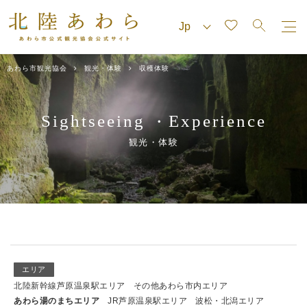
あわら市観光協会
観光・体験
収穫体験
Sightseeing
Experience
・
観光・体験
エリア
北陸新幹線芦原温泉駅エリア
その他あわら市内エリア
あわら湯のまちエリア
JR芦原温泉駅エリア
波松・北潟エリア