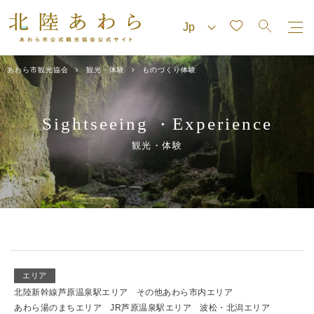
あわら市観光協会
観光・体験
ものづくり体験
Sightseeing
Experience
・
観光・体験
エリア
北陸新幹線芦原温泉駅エリア
その他あわら市内エリア
あわら湯のまちエリア
JR芦原温泉駅エリア
波松・北潟エリア