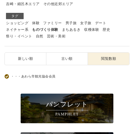
吉崎・細呂木エリア
その他近郊エリア
タグ
ショッピング
体験
ファミリー
男子旅
女子旅
デート
ネイチャー系
ものづくり体験
まちあるき
収穫体験
歴史
祭り・イベント
自然
芸術・美術
新しい順
古い順
閲覧数順
・・・あわら市観光協会会員
パンフレット
PAMPHLET