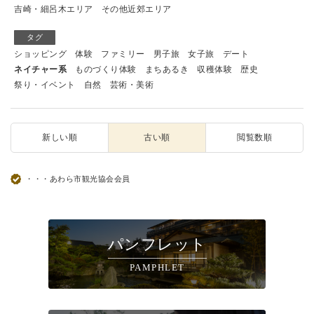
吉崎・細呂木エリア
その他近郊エリア
タグ
ショッピング
体験
ファミリー
男子旅
女子旅
デート
ネイチャー系
ものづくり体験
まちあるき
収穫体験
歴史
祭り・イベント
自然
芸術・美術
新しい順
古い順
閲覧数順
・・・あわら市観光協会会員
パンフレット
PAMPHLET