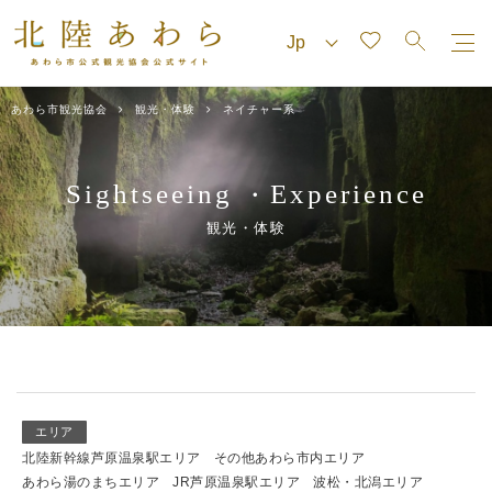
あわら市観光協会
観光・体験
ネイチャー系
Sightseeing
Experience
・
観光・体験
エリア
北陸新幹線芦原温泉駅エリア
その他あわら市内エリア
あわら湯のまちエリア
JR芦原温泉駅エリア
波松・北潟エリア