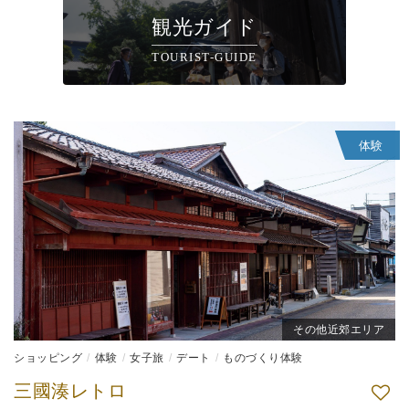
観光ガイド
TOURIST-GUIDE
体験
その他近郊エリア
ショッピング
体験
女子旅
デート
ものづくり体験
三國湊レトロ