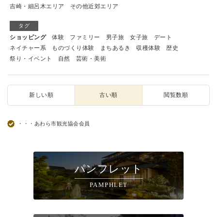
吉崎・細呂木エリア
その他近郊エリア
タグ
ショッピング
体験
ファミリー
男子旅
女子旅
デート
ネイチャー系
ものづくり体験
まちあるき
収穫体験
歴史
祭り・イベント
自然
芸術・美術
新しい順
古い順
閲覧数順
・・・あわら市観光協会会員
パンフレット
PAMPHLET