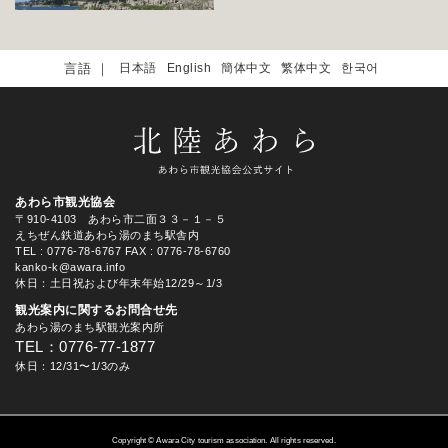
日本語
English
簡体中文
繁体中文
한국어
あわら市観光協会
〒910-4103 あわら市二面３３－１－５
えちぜん鉄道あわら湯のまち駅舎内
TEL
: 0776-78-6767
FAX : 0776-78-6760
kanko-k@awara.info
休日：土日祝および年末年始12/29～1/3
観光案内に関するお問合せ先
あわら湯のまち駅観光案内所
TEL：0776-77-1877
休日：12/31〜1/3のみ
Copyright © Awara City tourism association. All rights reserved.