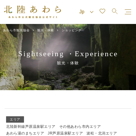
あわら市観光協会
観光・体験
ショッピング
Sightseeing
Experience
・
観光・体験
エリア
北陸新幹線芦原温泉駅エリア
その他あわら市内エリア
あわら湯のまちエリア
JR芦原温泉駅エリア
波松・北潟エリア