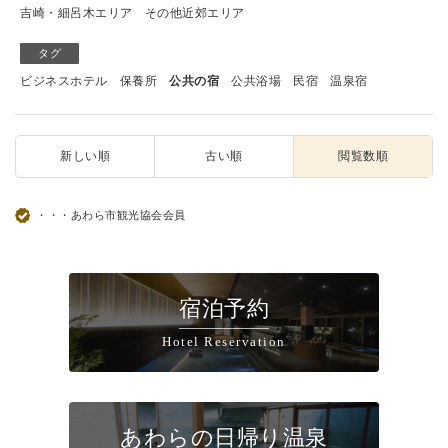
吉崎・細呂木エリア
その他近郊エリア
タグ
ビジネスホテル
保養所
公共の宿
公共浴場
民宿
温泉宿
新しい順
古い順
閲覧数順
・・・あわら市観光協会会員
宿泊予約
Hotel Reservation
あわらの日帰り温泉