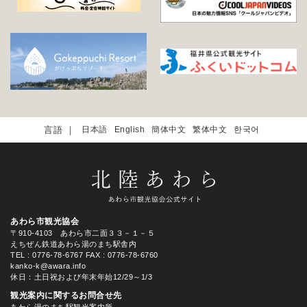
日本語
English
簡体中文
繁体中文
한국어
あわら市観光協会
〒910-4103 あわら市二面３３－１－５
えちぜん鉄道あわら湯のまち駅舎内
TEL
: 0776-78-6767
FAX : 0776-78-6760
kanko-k@awara.info
休日：土日祝および年末年始12/29～1/3
観光案内に関するお問合せ先
あわら湯のまち駅観光案内所