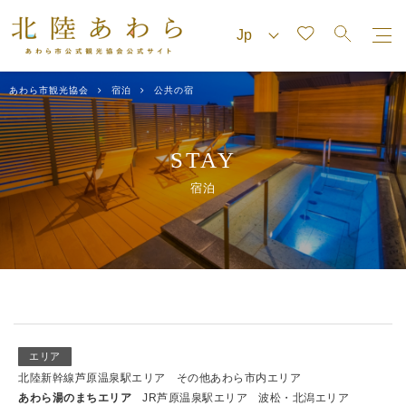
あわら市観光協会
宿泊
公共の宿
STAY
宿泊
エリア
北陸新幹線芦原温泉駅エリア
その他あわら市内エリア
あわら湯のまちエリア
JR芦原温泉駅エリア
波松・北潟エリア