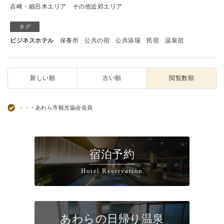
吉崎・細呂木エリア
その他近郊エリア
タグ
ビジネスホテル
保養所
公共の宿
公共浴場
民宿
温泉宿
新しい順
古い順
閲覧数順
・・・あわら市観光協会会員
宿泊予約
Hotel Reservation
あわらの日帰り温泉