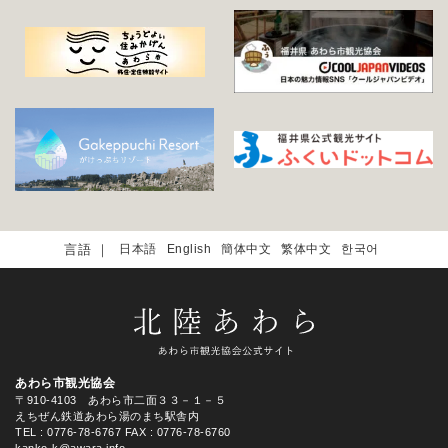
日本語
English
簡体中文
繁体中文
한국어
あわら市観光協会
〒910-4103 あわら市二面３３－１－５
えちぜん鉄道あわら湯のまち駅舎内
TEL
: 0776-78-6767
FAX : 0776-78-6760
kanko-k@awara.info