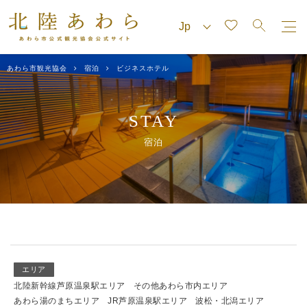
あわら市観光協会
宿泊
ビジネスホテル
STAY
宿泊
エリア
北陸新幹線芦原温泉駅エリア
その他あわら市内エリア
あわら湯のまちエリア
JR芦原温泉駅エリア
波松・北潟エリア